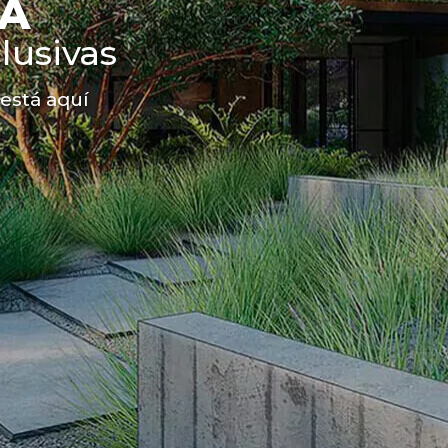
TA
lusivas
 está aquí