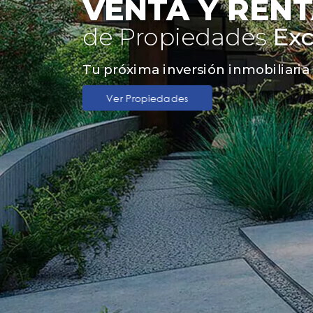
VENTA Y REN
de Propiedades
Exc
Tu próxima inversión inmobiliaria
Ver Propiedades