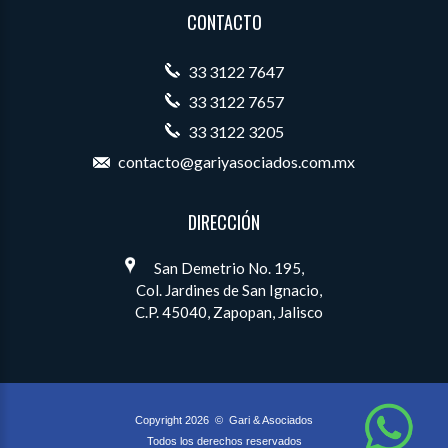
CONTACTO
33 3122 7647
33 3122 7657
33 3122 3205
contacto@gariyasociados.com.mx
DIRECCIÓN
San Demetrio No. 195,
Col. Jardines de San Ignacio,
C.P. 45040, Zapopan, Jalisco
Copyright 2026
©
Gari & Asociados
Todos los derechos reservados