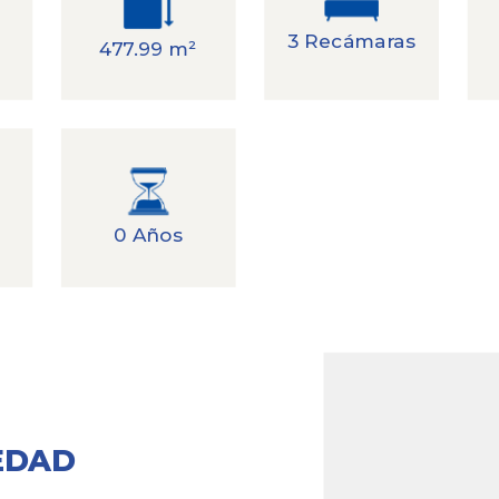
3 Recámaras
477.99 m²
0 Años
EDAD