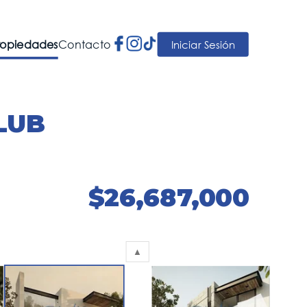
ropiedades
Contacto
Iniciar Sesión
LUB
$
26,687,000
▲