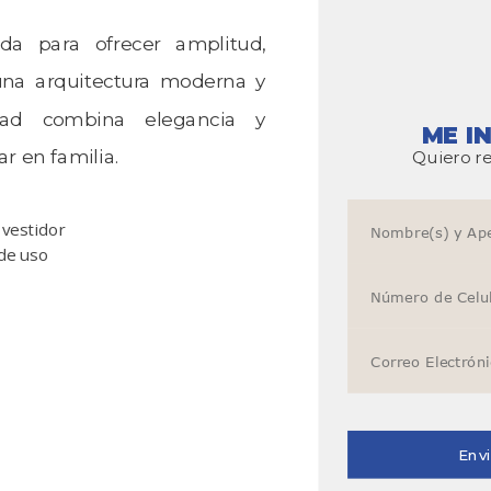
da para ofrecer amplitud,
una arquitectura moderna y
dad combina elegancia y
ME I
r en familia.
Quiero re
 vestidor
de uso
Envi